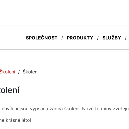
SPOLEČNOST
PRODUKTY
SLUŽBY
(current)
Školení
Školení
olení
o chvíli nejsou vypsána žádná školení. Nové termíny zveřej
me krásné léto!