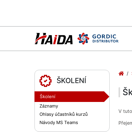
ŠKOLENÍ
Šk
Školení
Záznamy
V tut
Ohlasy účastníků kurzů
Návody MS Teams
Přeje