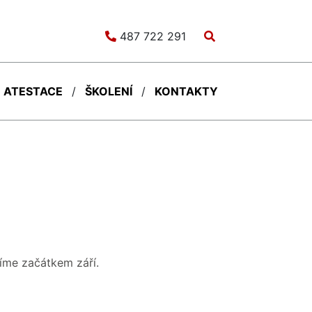
487 722 291
ATESTACE
ŠKOLENÍ
KONTAKTY
níme začátkem září.