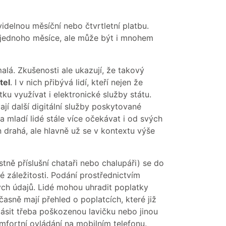
delnou měsíční nebo čtvrtletní platbu.
 jednoho měsíce, ale může být i mnohem
alá. Zkušenosti ale ukazují, že takový
tel
. I v nich přibývá lidí, kteří nejen že
tku využívat i elektronické služby státu.
jí další digitální služby poskytované
a mladí lidé stále více očekávat i od svých
 drahá, ale hlavně už se v kontextu výše
stně příslušní chataři nebo chalupáři) se do
vé záležitosti. Podání prostřednictvím
ých údajů. Lidé mohou uhradit poplatky
ně mají přehled o poplatcích, které již
ahlásit třeba poškozenou lavičku nebo jinou
mfortní ovládání na mobilním telefonu.