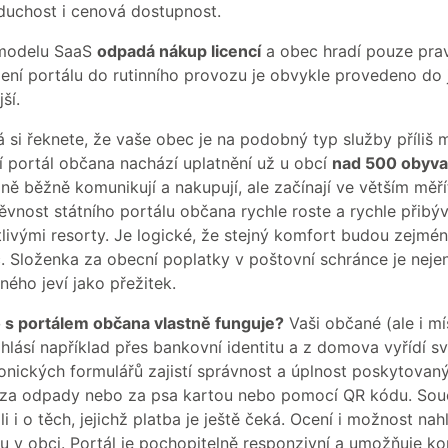
duchost i cenová dostupnost.
modelu SaaS
odpadá nákup licencí
a obec hradí pouze pravi
ení portálu do rutinního provozu je obvykle provedeno do
jší.
si řeknete, že vaše obec je na podobný typ služby příliš m
ní portál občana nachází uplatnění už u obcí
nad 500 obyva
lně běžně komunikují a nakupují, ale začínají ve větším měří
vnost státního portálu občana rychle roste a rychle přibýva
livými resorty. Je logické, že stejný komfort budou zejmén
c. Složenka za obecní poplatky v poštovní schránce je nejen
ého jeví jako přežitek.
o s portálem občana vlastně funguje?
Vaši občané (ale i mí
ihlásí například přes bankovní identitu a z domova vyřídí s
ronických formulářů zajistí správnost a úplnost poskytovan
 za odpady nebo za psa kartou nebo pomocí QR kódu. Součas
li i o těch, jejichž platba je ještě čeká. Ocení i možnost n
u v obci. Portál je pochopitelně responzivní a umožňuje ko