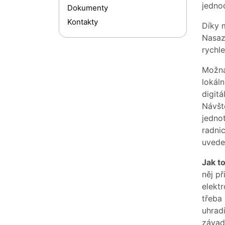
jedno
Dokumenty
Kontakty
Díky 
Nasaz
rychle
Možná 
lokál
digitá
Návště
jednot
radni
uveden
Jak t
něj př
elekt
třeba
uhradi
závad