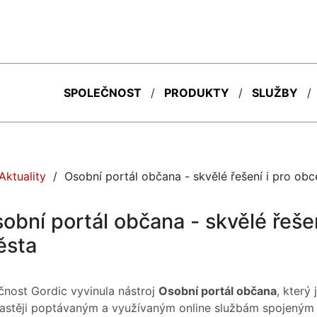
SPOLEČNOST
PRODUKTY
SLUŽBY
(current)
Aktuality
Osobní portál občana - skvělé řešení i pro ob
obní portál občana - skvělé řeše
ěsta
čnost Gordic vyvinula nástroj
Osobní portál občana
, který
častěji poptávaným a využívaným online službám spojeným