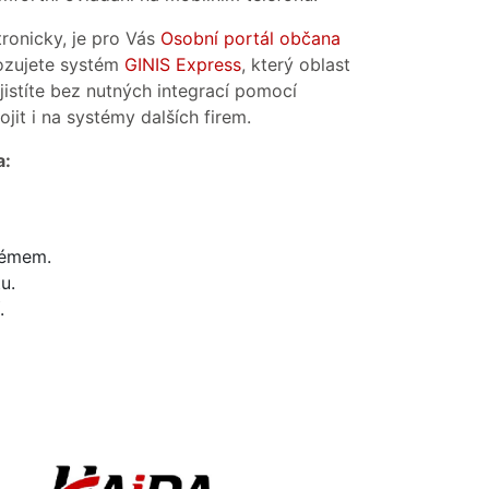
tronicky, je pro Vás
Osobní portál občana
vozujete systém
GINIS Express
, který oblast
jistíte bez nutných integrací pomocí
jit i na systémy dalších firem.
a:
témem.
u.
.