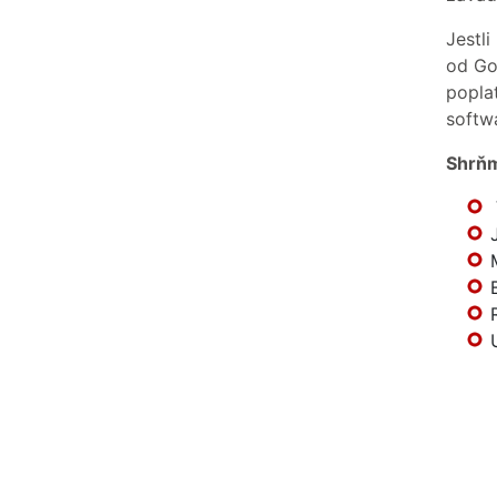
Jestli
od Go
poplat
softwa
Shrňm