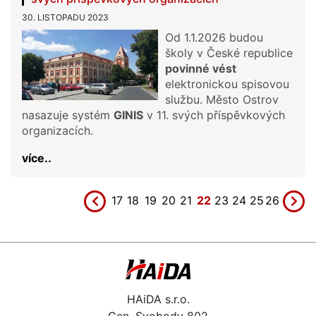
30. LISTOPADU 2023
Od 1.1.2026 budou
školy v České republice
povinné
vést
elektronickou spisovou
službu. Město Ostrov
nasazuje systém
GINIS
v 11. svých příspěvkových
organizacích.
více..
17
18
19
20
21
22
23
24
25
26
HAiDA s.r.o.
Gen. Svobody 802