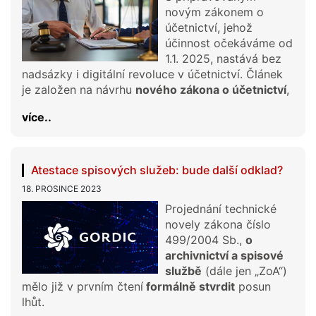
novým zákonem o
účetnictví, jehož
účinnost očekáváme od
1.1. 2025, nastává bez
nadsázky i digitální revoluce v účetnictví. Článek
je založen na návrhu
nového zákona o účetnictví
,
více..
Atestace spisových služeb: bude další odklad?
18. PROSINCE 2023
Projednání technické
novely zákona číslo
499/2004 Sb.,
o
archivnictví a spisové
službě
(dále jen „ZoA“)
mělo již v prvním čtení
formálně stvrdit
posun
lhůt.