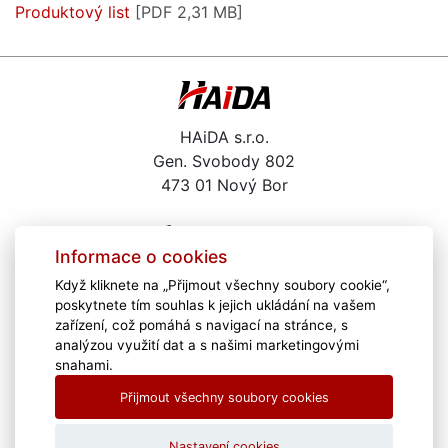
Produktový list
[PDF 2,31 MB]
HAiDA s.r.o.
Gen. Svobody 802
473 01 Nový Bor
487 722 291
Informace o cookies
haida@haida.cz
Když kliknete na „Přijmout všechny soubory cookie“,
Kariéra
poskytnete tím souhlas k jejich ukládání na vašem
Školení
zařízení, což pomáhá s navigací na stránce, s
Zajímavé odkazy
analýzou využití dat a s našimi marketingovými
snahami.
Poradíme Vám
Přijmout všechny soubory cookies
Download
Vzdálená pomoc
Nastavení cookies