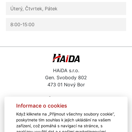
Úterý, Čtvrtek, Pátek
8:00-15:00
HAiDA s.r.o.
Gen. Svobody 802
473 01 Nový Bor
487 722 291
Informace o cookies
haida@haida.cz
Když kliknete na „Přijmout všechny soubory cookie“,
Kariéra
poskytnete tím souhlas k jejich ukládání na vašem
Školení
zařízení, což pomáhá s navigací na stránce, s
Zajímavé odkazy
analýzou využití dat a s našimi marketingovými