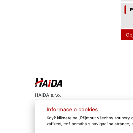
P
Ob
HAiDA s.r.o.
Gen. Svobody 802
473 01 Nový Bor
Informace o cookies
Když kliknete na „Přijmout všechny soubory c
487 722 291
zařízení, což pomáhá s navigací na stránce, 
haida@haida.cz