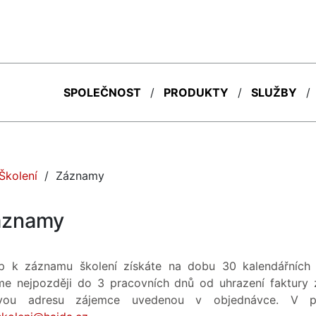
SPOLEČNOST
PRODUKTY
SLUŽBY
(current)
Školení
Záznamy
áznamy
up k záznamu školení získáte na dobu 30 kalendářníc
me nejpozději do 3 pracovních dnů od uhrazení faktury 
ovou adresu zájemce uvedenou v objednávce. V p