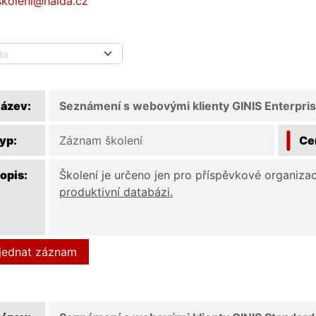
skoleni@haida.cz
da
ázev:
Seznámení s webovými klienty GINIS Enterpri
yp:
Záznam školení
Ce
opis:
Školení je určeno jen pro příspěvkové organiza
produktivní databázi.
jednat záznam