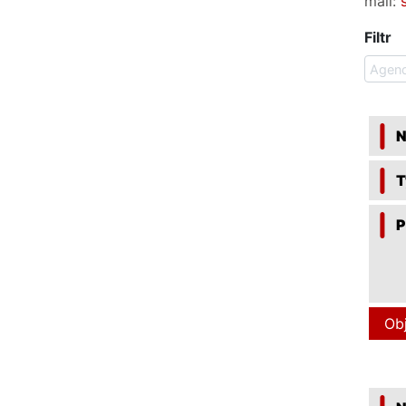
mail:
Filtr
Agen
N
T
P
Ob