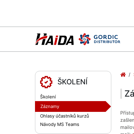
ŠKOLENÍ
Z
Školení
Záznamy
Příst
Ohlasy účastníků kurzů
zašle
Návody MS Teams
mail