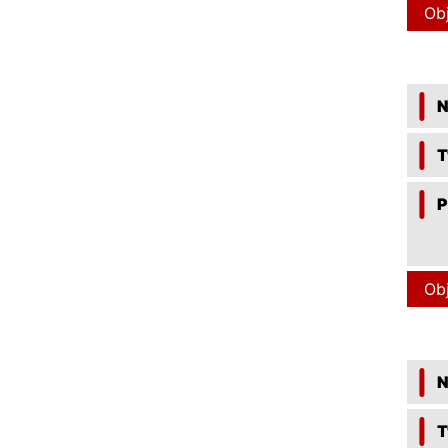
Ob
N
T
P
Ob
N
T