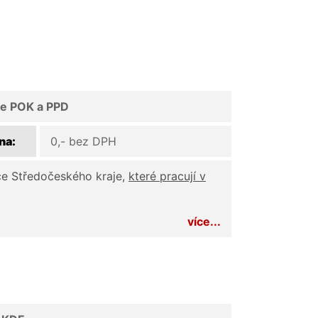
se POK a PPD
na:
0,- bez DPH
ce Středočeského kraje,
které pracují v
více...