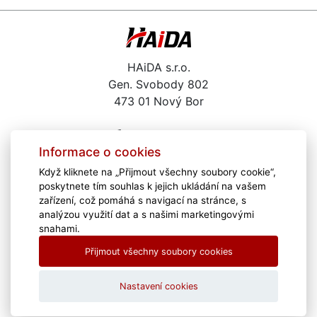
HAiDA s.r.o.
Gen. Svobody 802
473 01 Nový Bor
487 722 291
Informace o cookies
haida@haida.cz
Když kliknete na „Přijmout všechny soubory cookie“,
Kariéra
poskytnete tím souhlas k jejich ukládání na vašem
Školení
zařízení, což pomáhá s navigací na stránce, s
Zajímavé odkazy
analýzou využití dat a s našimi marketingovými
snahami.
Poradíme Vám
Přijmout všechny soubory cookies
Download
Vzdálená pomoc
Nastavení cookies
TeamViewer