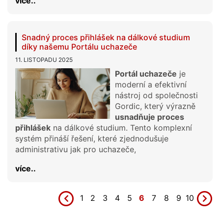
více..
Snadný proces přihlášek na dálkové studium
díky našemu Portálu uchazeče
11. LISTOPADU 2025
Portál uchazeče
je
moderní a efektivní
nástroj od společnosti
Gordic, který výrazně
usnadňuje proces
přihlášek
na dálkové studium. Tento komplexní
systém přináší řešení, které zjednodušuje
administrativu jak pro uchazeče,
více..
1
2
3
4
5
6
7
8
9
10