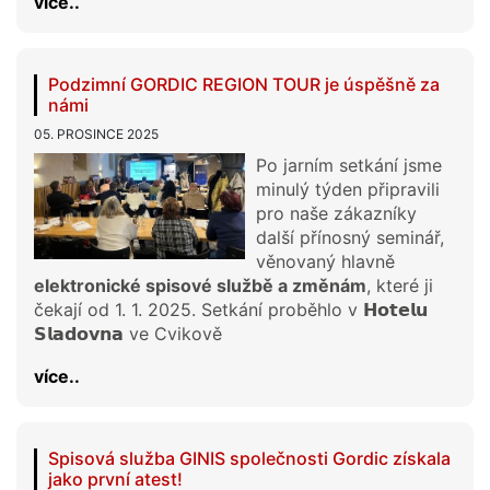
více..
Podzimní GORDIC REGION TOUR je úspěšně za
námi
05. PROSINCE 2025
Po jarním setkání jsme
minulý týden připravili
pro naše zákazníky
další přínosný seminář,
věnovaný hlavně
elektronické spisové službě a změnám
, které ji
čekají od 1. 1. 2025. Setkání proběhlo v 𝗛𝗼𝘁𝗲𝗹𝘂
𝗦𝗹𝗮𝗱𝗼𝘃𝗻𝗮 ve Cvikově
více..
Spisová služba GINIS společnosti Gordic získala
jako první atest!